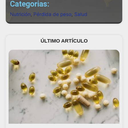
Categorias:
Nutrición
,
Pérdida de peso
,
Salud
ÚLTIMO ARTÍCULO